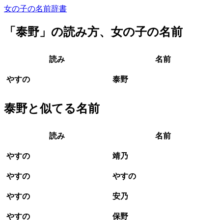
女の子の名前辞書
「
泰野
」の読み方、女の子の名前
読み
名前
やすの
泰野
泰野と似てる名前
読み
名前
やすの
靖乃
やすの
やすの
やすの
安乃
やすの
保野