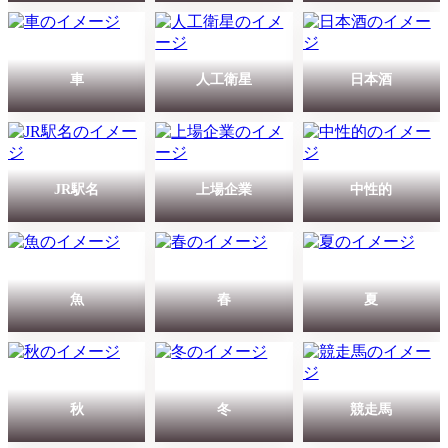
車
人工衛星
日本酒
JR駅名
上場企業
中性的
魚
春
夏
秋
冬
競走馬