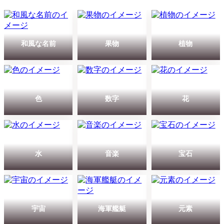
和風な名前
果物
植物
色
数字
花
水
音楽
宝石
宇宙
海軍艦艇
元素