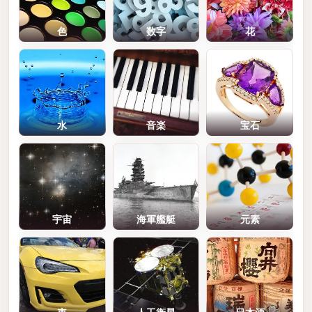
色
数字
花
水
音楽
宝石
宇宙
海軍艦艇
元素