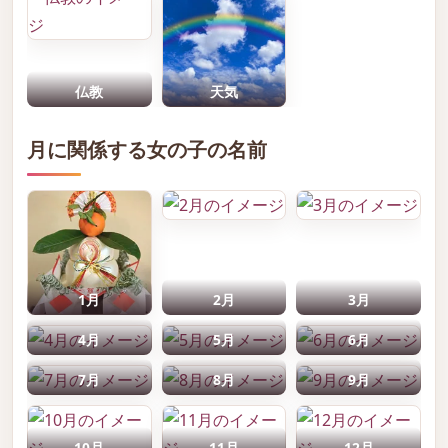
仏教
天気
月に関係する女の子の名前
1月
2月
3月
4月
5月
6月
7月
8月
9月
10月
11月
12月