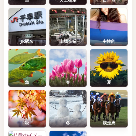
車
人工衛星
日本酒
JR駅名
上場企業
中性的
魚
春
夏
秋
冬
競走馬