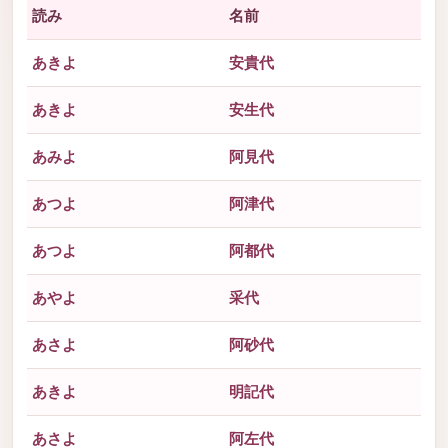
読み
名前
あきよ
安貴代
あきよ
安生代
あみよ
阿見代
あつよ
阿津代
あつよ
阿都代
あやよ
采代
あさよ
阿砂代
あきよ
明記代
あさよ
阿左代