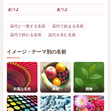
あつよ
あつよ
温代と一致する名前
温代で始まる名前
温代で終わる名前
温代を含む名前
イメージ・テーマ別の名前
和風な名前
果物
植物