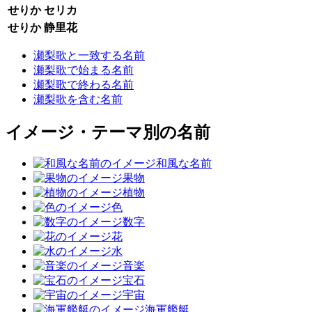
せりか
セリカ
せりか
静里花
瀬梨歌と一致する名前
瀬梨歌で始まる名前
瀬梨歌で終わる名前
瀬梨歌を含む名前
イメージ・テーマ別の名前
和風な名前
果物
植物
色
数字
花
水
音楽
宝石
宇宙
海軍艦艇