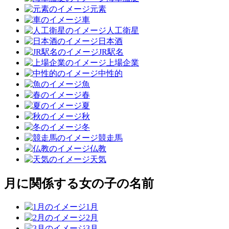
元素
車
人工衛星
日本酒
JR駅名
上場企業
中性的
魚
春
夏
秋
冬
競走馬
仏教
天気
月に関係する女の子の名前
1月
2月
3月