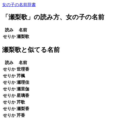
女の子の名前辞書
「
瀬梨歌
」の読み方、女の子の名前
読み
名前
せりか
瀬梨歌
瀬梨歌と似てる名前
読み
名前
せりか
世理香
せりか
芹楓
せりか
瀬理佳
せりか
瀬里伽
せりか
星璃香
せりか
芹歌
せりか
瀬梨香
せりか
芹香