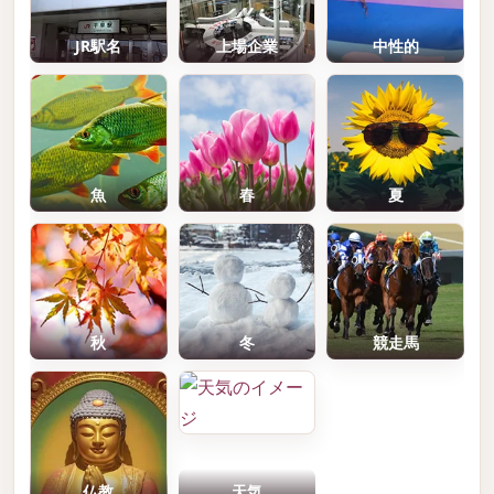
JR駅名
上場企業
中性的
魚
春
夏
秋
冬
競走馬
仏教
天気