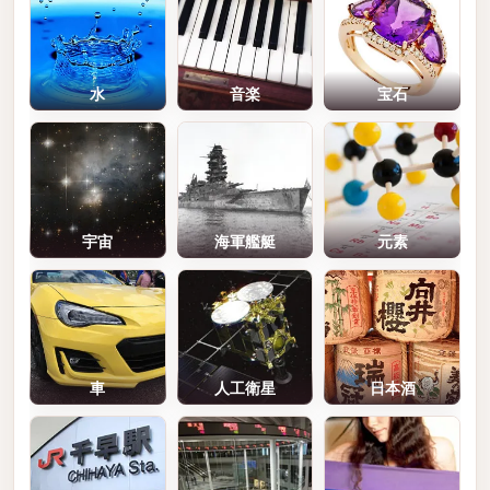
水
音楽
宝石
宇宙
海軍艦艇
元素
車
人工衛星
日本酒