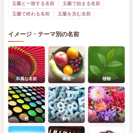
玉蘭と一致する名前
玉蘭で始まる名前
玉蘭で終わる名前
玉蘭を含む名前
イメージ・テーマ別の名前
和風な名前
果物
植物
色
数字
花