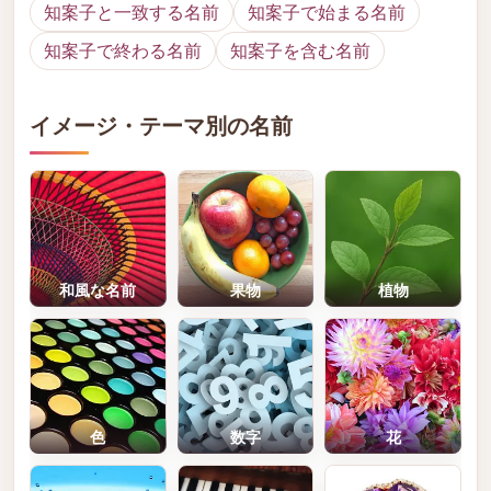
知案子と一致する名前
知案子で始まる名前
知案子で終わる名前
知案子を含む名前
イメージ・テーマ別の名前
和風な名前
果物
植物
色
数字
花