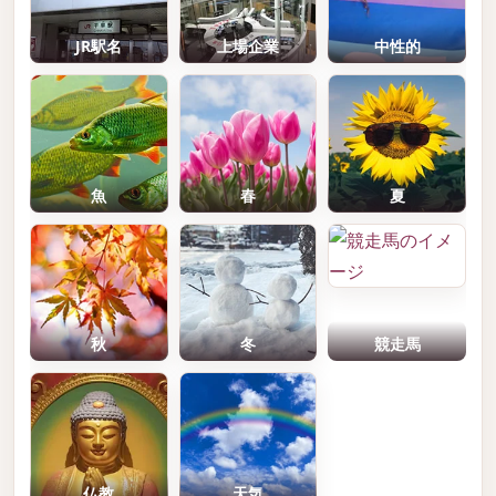
JR駅名
上場企業
中性的
魚
春
夏
秋
冬
競走馬
仏教
天気