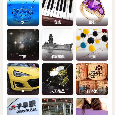
水
音楽
宝石
宇宙
海軍艦艇
元素
車
人工衛星
日本酒