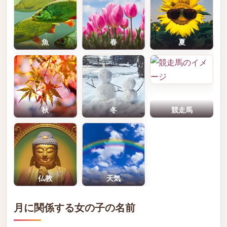
魚
春
夏
秋
冬
競走馬
仏教
天気
月に関係する女の子の名前