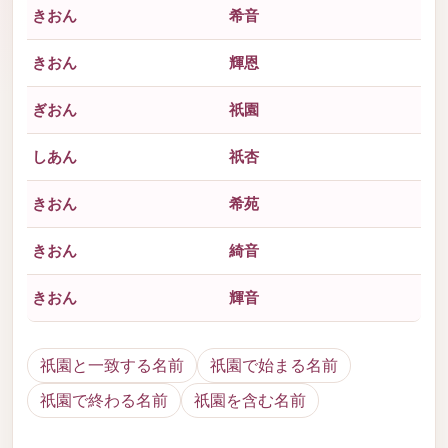
きおん
希音
きおん
輝恩
ぎおん
祇園
しあん
祇杏
きおん
希苑
きおん
綺音
きおん
輝音
祇園と一致する名前
祇園で始まる名前
祇園で終わる名前
祇園を含む名前