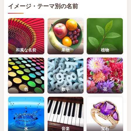
イメージ・テーマ別の名前
和風な名前
果物
植物
色
数字
花
水
音楽
宝石