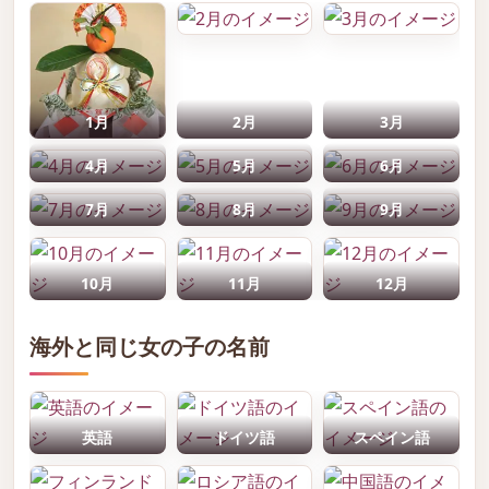
1月
2月
3月
4月
5月
6月
7月
8月
9月
10月
11月
12月
海外と同じ女の子の名前
英語
ドイツ語
スペイン語