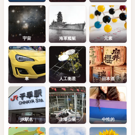
宇宙
海軍艦艇
元素
車
人工衛星
日本酒
JR駅名
上場企業
中性的