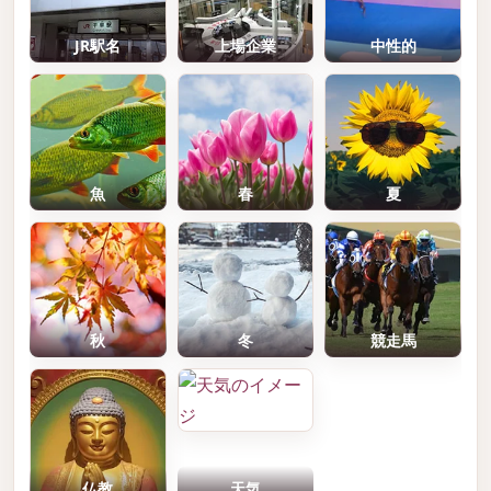
JR駅名
上場企業
中性的
魚
春
夏
秋
冬
競走馬
仏教
天気