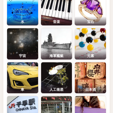
水
音楽
宝石
宇宙
海軍艦艇
元素
車
人工衛星
日本酒