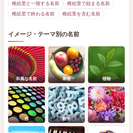
稚絵里と一致する名前
稚絵里で始まる名前
稚絵里で終わる名前
稚絵里を含む名前
イメージ・テーマ別の名前
和風な名前
果物
植物
色
数字
花