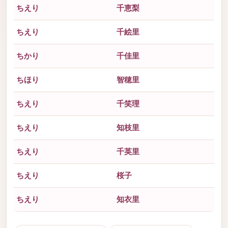
ちえり
千恵梨
ちえり
千絵里
ちかり
千佳里
ちほり
智穂里
ちえり
千笑理
ちえり
知枝里
ちえり
千英里
ちえり
桜子
ちえり
知衣里