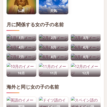
仏教
天気
月に関係する女の子の名前
1月
2月
3月
4月
5月
6月
7月
8月
9月
10月
11月
12月
海外と同じ女の子の名前
英語
ドイツ語
スペイン語