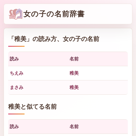
女の子の名前辞書
「
稚美
」の読み方、女の子の名前
読み
名前
ちえみ
稚美
まさみ
稚美
稚美と似てる名前
読み
名前