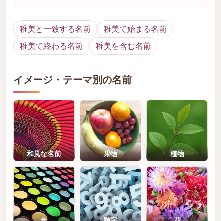
稚美と一致する名前
稚美で始まる名前
稚美で終わる名前
稚美を含む名前
イメージ・テーマ別の名前
和風な名前
果物
植物
色
数字
花