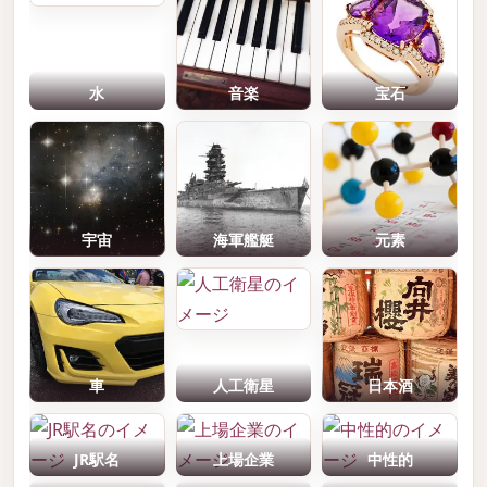
水
音楽
宝石
宇宙
海軍艦艇
元素
車
人工衛星
日本酒
JR駅名
上場企業
中性的