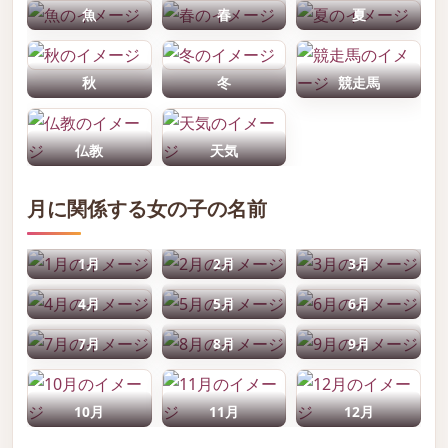
魚
春
夏
秋
冬
競走馬
仏教
天気
月に関係する女の子の名前
1月
2月
3月
4月
5月
6月
7月
8月
9月
10月
11月
12月