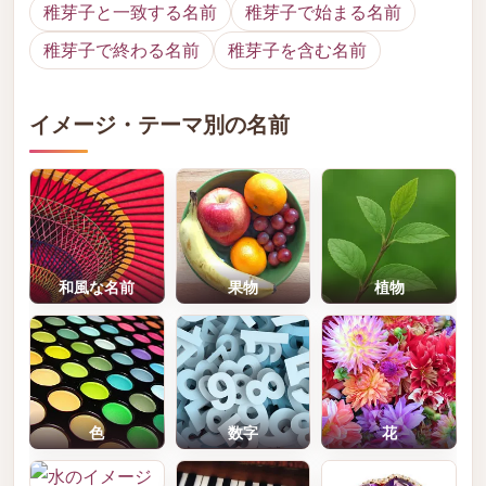
稚芽子と一致する名前
稚芽子で始まる名前
稚芽子で終わる名前
稚芽子を含む名前
イメージ・テーマ別の名前
和風な名前
果物
植物
色
数字
花