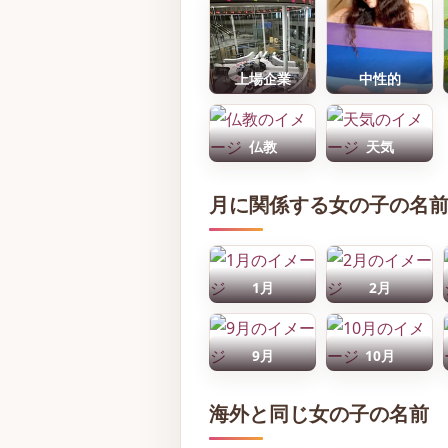
上場企業
中性的
仏教
天気
月に関係する女の子の名
1月
2月
9月
10月
海外と同じ女の子の名前