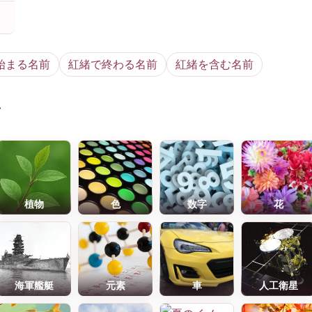
始まる名前
紅緒で終わる名前
紅緒を含む名前
前
植物
色
数字
花
海軍艦艇
元素
車
人工衛星