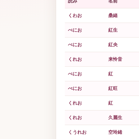
読み
名前
くわお
桑緒
べにお
紅生
べにお
紅央
くれお
来怜音
べにお
紅
べにお
紅旺
くれお
紅
くれお
久麗生
くうれお
空玲緒