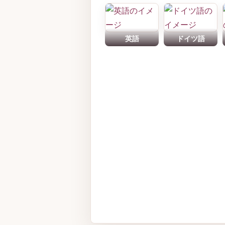
英語
ドイツ語