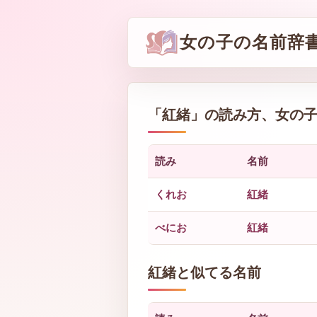
女の子の名前辞
「
紅緒
」の読み方、女の
読み
名前
くれお
紅緒
べにお
紅緒
紅緒と似てる名前