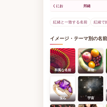
くにお
邦緒
紅緒と一致する名前
紅緒で
イメージ・テーマ別の名
和風な名前
果物
宝石
宇宙