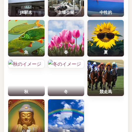
JR駅名
上場企業
中性的
魚
春
夏
秋
冬
競走馬
仏教
天気