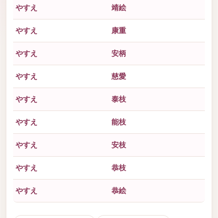
やすえ
靖絵
やすえ
康重
やすえ
安柄
やすえ
慈愛
やすえ
泰枝
やすえ
能枝
やすえ
安枝
やすえ
恭枝
やすえ
恭絵