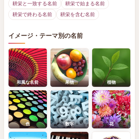
耕栄と一致する名前
耕栄で始まる名前
耕栄で終わる名前
耕栄を含む名前
イメージ・テーマ別の名前
和風な名前
果物
植物
色
数字
花