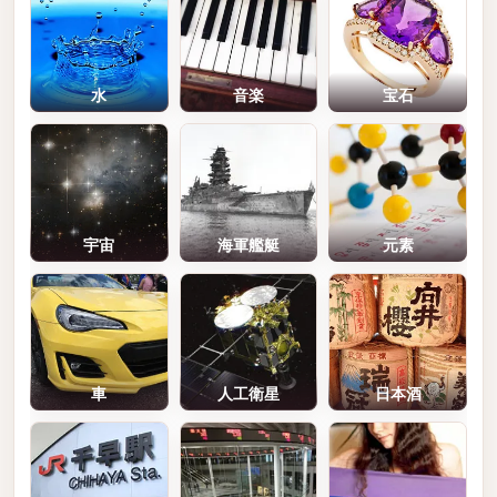
水
音楽
宝石
宇宙
海軍艦艇
元素
車
人工衛星
日本酒