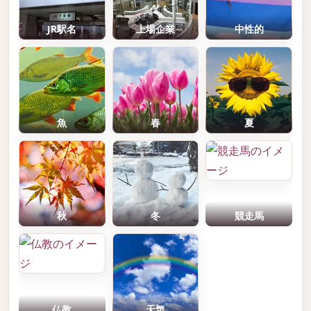
JR駅名
上場企業
中性的
魚
春
夏
秋
冬
競走馬
仏教
天気