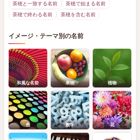
茶穂と一致する名前
茶穂で始まる名前
茶穂で終わる名前
茶穂を含む名前
イメージ・テーマ別の名前
和風な名前
果物
植物
色
数字
花