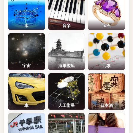
水
音楽
宝石
宇宙
海軍艦艇
元素
車
人工衛星
日本酒