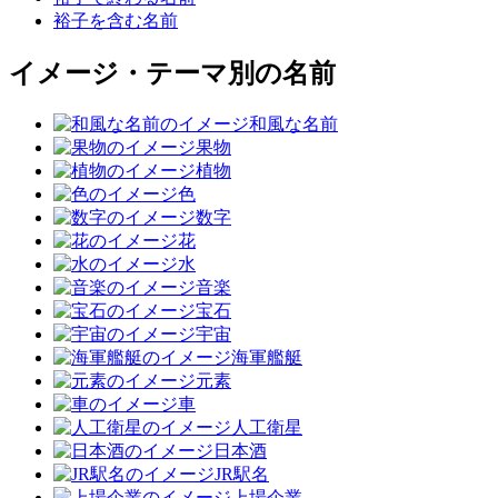
裕子を含む名前
イメージ・テーマ別の名前
和風な名前
果物
植物
色
数字
花
水
音楽
宝石
宇宙
海軍艦艇
元素
車
人工衛星
日本酒
JR駅名
上場企業