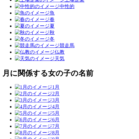
中性的
魚
春
夏
秋
冬
競走馬
仏教
天気
月に関係する女の子の名前
1月
2月
3月
4月
5月
6月
7月
8月