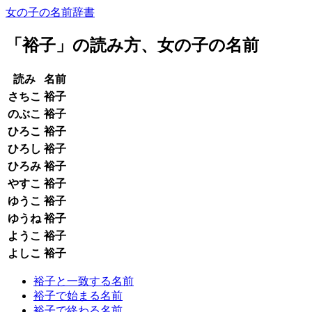
女の子の名前辞書
「
裕子
」の読み方、女の子の名前
読み
名前
さちこ
裕子
のぶこ
裕子
ひろこ
裕子
ひろし
裕子
ひろみ
裕子
やすこ
裕子
ゆうこ
裕子
ゆうね
裕子
ようこ
裕子
よしこ
裕子
裕子と一致する名前
裕子で始まる名前
裕子で終わる名前