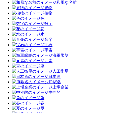
和風な名前
果物
植物
色
数字
花
水
音楽
宝石
宇宙
海軍艦艇
元素
車
人工衛星
日本酒
JR駅名
上場企業
中性的
魚
春
夏