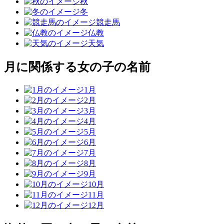
秋
冬
競走馬
仏教
天気
月に関係する女の子の名前
1月
2月
3月
4月
5月
6月
7月
8月
9月
10月
11月
12月