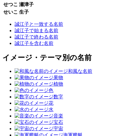
せつこ
瀬津子
せいこ
生子
誠江子と一致する名前
誠江子で始まる名前
誠江子で終わる名前
誠江子を含む名前
イメージ・テーマ別の名前
和風な名前
果物
植物
色
数字
花
水
音楽
宝石
宇宙
海軍艦艇