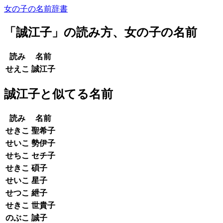
女の子の名前辞書
「
誠江子
」の読み方、女の子の名前
読み
名前
せえこ
誠江子
誠江子と似てる名前
読み
名前
せきこ
聖希子
せいこ
勢伊子
せちこ
セチ子
せきこ
碩子
せいこ
星子
せつこ
紲子
せきこ
世貴子
のぶこ
誠子