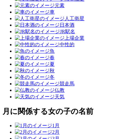
元素
車
人工衛星
日本酒
JR駅名
上場企業
中性的
魚
春
夏
秋
冬
競走馬
仏教
天気
月に関係する女の子の名前
1月
2月
3月