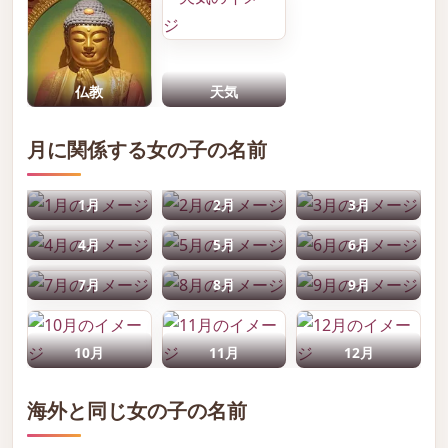
仏教
天気
月に関係する女の子の名前
1月
2月
3月
4月
5月
6月
7月
8月
9月
10月
11月
12月
海外と同じ女の子の名前