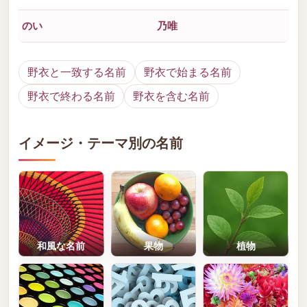
のい
乃唯
野衣と一致する名前
野衣で始まる名前
野衣で終わる名前
野衣を含む名前
イメージ・テーマ別の名前
和風な名前
果物
植物