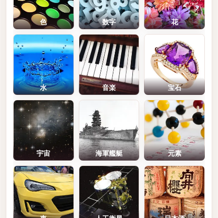
色
数字
花
水
音楽
宝石
宇宙
海軍艦艇
元素