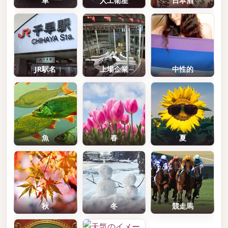
車
人工衛星
日本酒
JR駅名
上場企業
中性的
魚
春
夏
秋
冬
競走馬