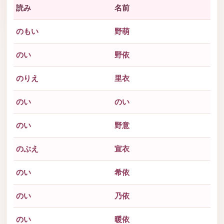
読み
名前
のもい
野萌
のい
野依
のりえ
里衣
のい
のい
のい
野意
のぶえ
宣衣
のい
希依
のい
乃依
のい
暖依