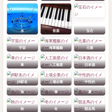
水
音楽
宝石
宇宙
海軍艦艇
元素
車
人工衛星
日本酒
JR駅名
上場企業
中性的
魚
春
夏
秋
冬
競走馬