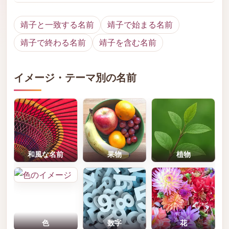
靖子と一致する名前
靖子で始まる名前
靖子で終わる名前
靖子を含む名前
イメージ・テーマ別の名前
和風な名前
果物
植物
色
数字
花