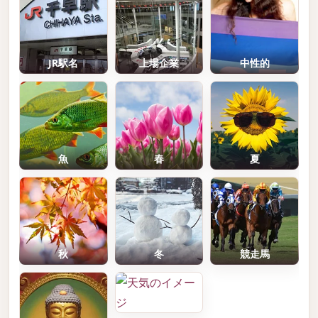
JR駅名
上場企業
中性的
魚
春
夏
秋
冬
競走馬