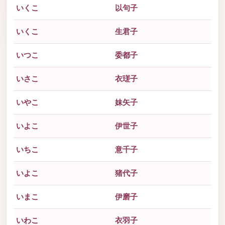
いくこ
以句子
いくこ
生君子
いつこ
委都子
いさこ
衣瑳子
いやこ
妹矢子
いよこ
伊世子
いちこ
意千子
いよこ
猪代子
いまこ
伊磨子
いわこ
衣羽子