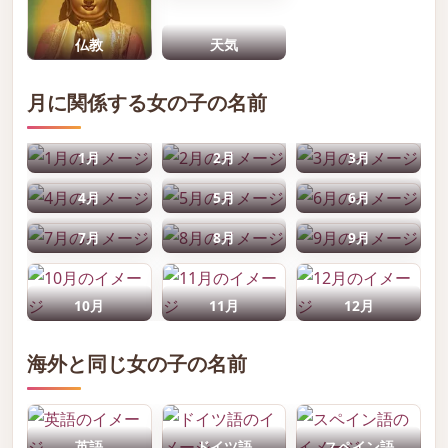
仏教
天気
月に関係する女の子の名前
1月
2月
3月
4月
5月
6月
7月
8月
9月
10月
11月
12月
海外と同じ女の子の名前
英語
ドイツ語
スペイン語