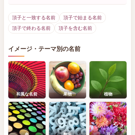
頂子と一致する名前
頂子で始まる名前
頂子で終わる名前
頂子を含む名前
イメージ・テーマ別の名前
和風な名前
果物
植物
色
数字
花