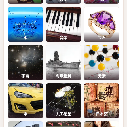
水
音楽
宝石
宇宙
海軍艦艇
元素
車
人工衛星
日本酒